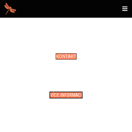
KADEŘNICVÍ
ARNIKA
PRAHA ŘEPORYJE
KONTAKT
KADEŘNICTVÍ
DÁMSKÉ • PÁNSKÉ • DĚTSKÉ
PRODEJ KOSMETIKY
VÍCE INFORMACÍ
PRODLUŽOVÁNÍ A
ZHUŠŤOVÁNÍ VLASŮ
inovativní způsob, jak zvětšit