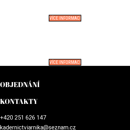
hustotu, zvýraznit barvu, dodat
strukturu a délku přírodním vlasům
VÍCE INFORMACÍ
SOLÁRIUM
jedinečné podání ruky se sluncem v
našem vertikálním turbo soláriu
Q-MED 900
VÍCE INFORMACÍ
OBJEDNÁNÍ
KONTAKTY
+420 251 626 147
kadernictviarnika@seznam.cz