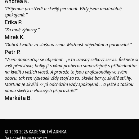
Andrea K.
“Příjemné prostředí a skvělý personál. Vždy jsem maximálně
spokojená.”
Erika P.
“Za mně výborný.”
Mirek K.
“Dobrá kvalita za slušnou cenu. Možnost objednání a parkování.”
Petr P.
“Všem doporučuji se objednat - je tu úžasný celkový servis. Řeknete si
vaši představu, holky ji s vámi proberou samozřejmě s přihlednutím
na kvalitu vašich vlasů. A protože to jsou profesionálky ve svém
oboru, tak ten výsledek vždy stojí za to. Skvělé barvy, skvělé střihy.
Martina je skvělá ?? Já odcházím vždy spokojená .. a ještě s taškou
plnou skvělých vlasových přípravků!!!”
Markéta B.
© 1993-2026 KADEŘNICTVÍ ARNIKA.
Designed by systemx.cz